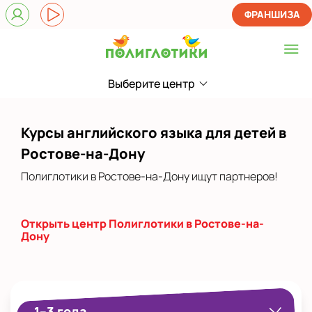
ФРАНШИЗА
Выберите центр
Выберите центр
Показать на карте
Курсы английского языка для детей в
Выбрать другой город
Ростове-на-Дону
Полиглотики в Ростове-на-Дону ищут партнеров!
Открыть центр Полиглотики в Ростове-на-
Дону
1–3 года